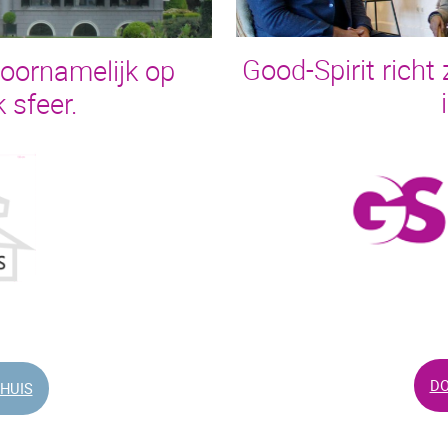
Good-Spirit rich
voornamelijk op
 sfeer.
DO
HUIS