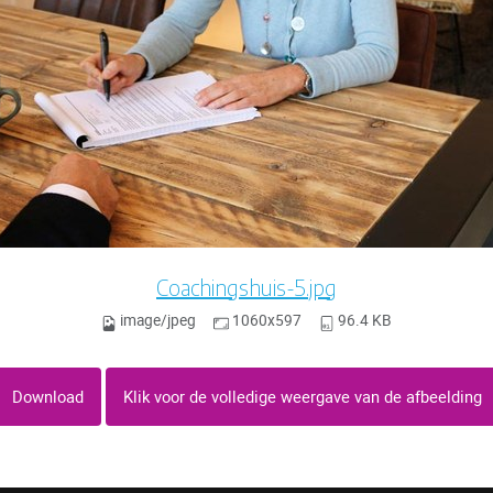
Coachingshuis-5.jpg
image/jpeg
1060x597
96.4 KB
Download
Klik voor de volledige weergave van de afbeelding