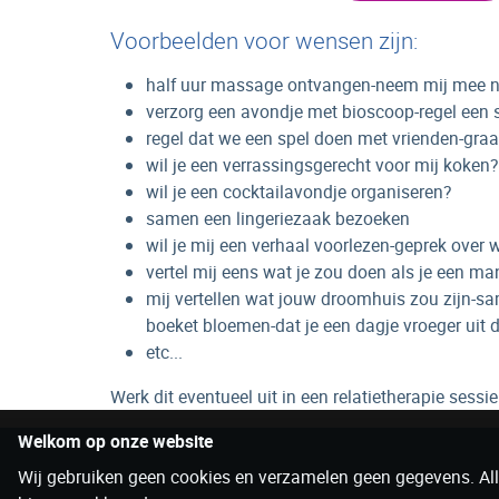
Voorbeelden voor wensen zijn:
half uur massage ontvangen-neem mij mee naa
verzorg een avondje met bioscoop-regel een
regel dat we een spel doen met vrienden-graa
wil je een verrassingsgerecht voor mij koken?
wil je een cocktailavondje organiseren?
samen een lingeriezaak bezoeken
wil je mij een verhaal voorlezen-geprek over 
vertel mij eens wat je zou doen als je een m
mij vertellen wat jouw droomhuis zou zijn-sam
boeket bloemen-dat je een dagje vroeger uit d
etc...
Werk dit eventueel uit in een relatietherapie sessie
Welkom op onze website
Wij gebruiken geen cookies en verzamelen geen gegevens. Allee