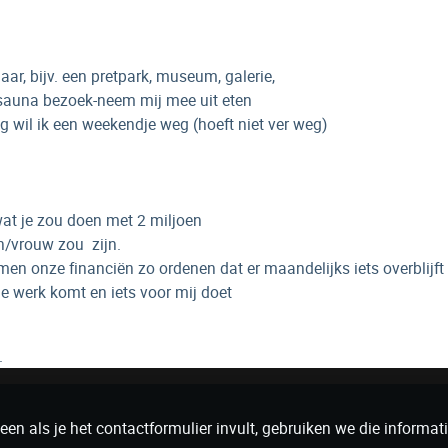
r, bijv. een pretpark, museum, galerie,
 sauna bezoek-neem mij mee uit eten
g wil ik een weekendje weg (hoeft niet ver weg)
wat je zou doen met 2 miljoen
an/vrouw zou zijn.
en onze financiën zo ordenen dat er maandelijks iets overblijft 
e werk komt en iets voor mij doet
.
n als je het contactformulier invult, gebruiken we die informati