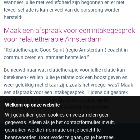
Wanneer jullie met verliefdheid zijn begonnen en er niet
teveel schade is kan er veel van de oorsprong worden
hersteld!
Maak een afspraak voor een intakegesprek
voor relatietherapie Amsterdam
“Relatietherapie Good Spirit (regio Amsterdam) coacht in
communiceren en intimiteit herstellen.”
Benieuwd naar wat relatietherapie voor jullie relatie kan
betekenen? Willen jullie je relatie ook een boost geven en
weer gelukkig met elkaar zijn, zoals het vroeger was? Maak
een afspraak voor een intakegesprek. Tijdens dit gesprek
wordt een plan gemaakt die goed aansluit op de
Welkom op onze website
persoonlijke behoeften van u en van uw partner!
Wij gebruiken geen cookies en verzamelen geen
Loading…
gegevens. Alleen als je het contactformulier invult,
gebruiken we die informatie om je bericht te
beantwoorden. Door verder te gaan, ga je hiermee